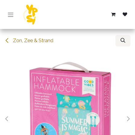
Overslaan naar inhoud
Zon, Zee & Strand