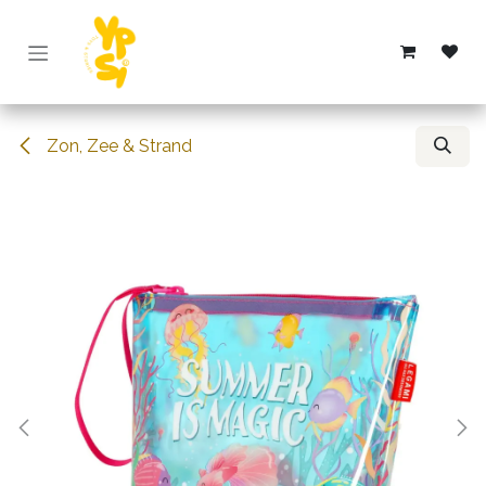
Overslaan naar inhoud
Zon, Zee & Strand