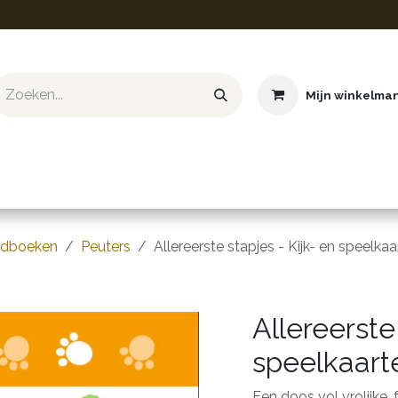
Mijn winkelma
ief & Hobby
Educatief & STEM
Knuffels
Boeken
gdboeken
Peuters
Allereerste stapjes - Kijk- en speelkaa
Allereerste
speelkaart
Een doos vol vrolijke