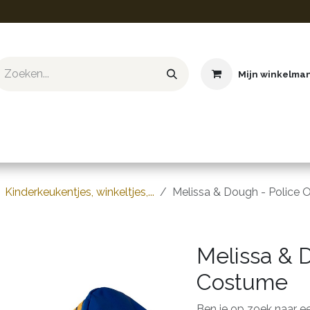
Mijn winkelma
ief & Hobby
Educatief & STEM
Knuffels
Boeken
Kinderkeukentjes, winkeltjes,...
Melissa & Dough - Police 
Melissa & D
Costume
Ben je op zoek naar ee