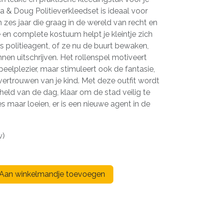
 & Doug Politieverkleedset is ideaal voor
n zes jaar die graag in de wereld van recht en
e en complete kostuum helpt je kleintje zich
ls politieagent, of ze nu de buurt bewaken,
en uitschrijven. Het rollenspel motiveert
peelplezier, maar stimuleert ook de fantasie,
ertrouwen van je kind. Met deze outfit wordt
held van de dag, klaar om de stad veilig te
s maar loeien, er is een nieuwe agent in de
w)
Aan winkelmandje toevoegen