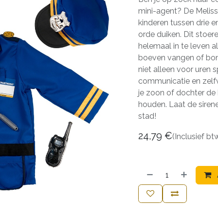
mini-agent? De Melissa
kinderen tussen drie e
orde duiken. Dit stoer
helemaal in te leven a
boeven vangen of bonn
niet alleen voor uren s
communicatie en zelfv
je zoon of dochter de 
houden. Laat de sirene
stad!
24,79
€
(Inclusief bt