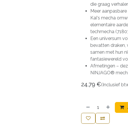
die graag verhale
Meer aanpasbare 
Kai's mecha omwi
elementaire aard
techmecha (71807)
Een universum v
bevatten draken,
samen met hun ni
fantasiewereld vo
Afmetingen – dez
NINJAGO® mecha 
24,79
€
(Inclusief bt