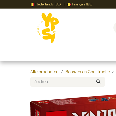
Overslaan naar inhoud
Nederlands (BE)
|
Français (BE)
Speelgoed
Puzzels & Spellen
Creat
Alle producten
Bouwen en Constructie