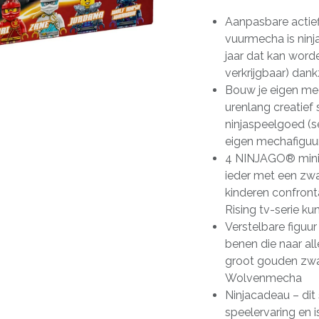
Aanpasbare actief
vuurmecha is ninj
jaar dat kan wor
verkrijgbaar) dan
Bouw je eigen me
urenlang creatief 
ninjaspeelgoed (s
eigen mechafiguur
4 NINJAGO® minifi
ieder met een zwa
kinderen confront
Rising tv-serie k
Verstelbare figuu
benen die naar al
groot gouden zwa
Wolvenmecha
Ninjacadeau – dit
speelervaring en 