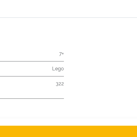
7+
Lego
322