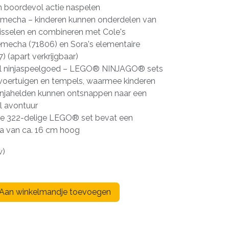
n boordevol actie naspelen
mecha – kinderen kunnen onderdelen van
sselen en combineren met Cole's
emecha (71806) en Sora's elementaire
 (apart verkrijgbaar)
ol ninjaspeelgoed – LEGO® NINJAGO® sets
 voertuigen en tempels, waarmee kinderen
njahelden kunnen ontsnappen naar een
l avontuur
e 322-delige LEGO® set bevat een
van ca. 16 cm hoog
w)
Aan winkelmandje toevoegen