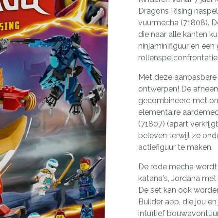
Dragons Rising naspel
vuurmecha (71808). D
die naar alle kanten 
ninjaminifiguur en ee
rollenspelconfrontat
Met deze aanpasbare
ontwerpen! De afneem
gecombineerd met ond
elementaire aardemec
(71807) (apart verkrij
beleven terwijl ze on
actiefiguur te maken.
De rode mecha wordt g
katana's, Jordana met
De set kan ook word
Builder app, die jou e
intuïtief bouwavontuur