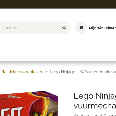
Mijn winkelma
ief & Hobby
Educatief & STEM
Knuffels
Boeken
Plastieke bouwblokjes
Lego Ninjago - Kai's elementaire
Lego Ninja
vuurmech
Kinderen vanaf 7 jaar