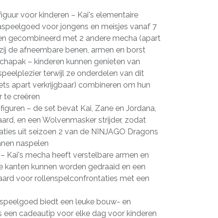
iguur voor kinderen – Kai's elementaire
aspeelgoed voor jongens en meisjes vanaf 7
den gecombineerd met 2 andere mecha (apart
kzij de afneembare benen, armen en borst
chapak – kinderen kunnen genieten van
speelplezier terwijl ze onderdelen van dit
ets apart verkrijgbaar) combineren om hun
 te creëren
guren – de set bevat Kai, Zane en Jordana,
ard, en een Wolvenmasker strijder, zodat
aties uit seizoen 2 van de NINJAGO Dragons
unnen naspelen
r – Kai's mecha heeft verstelbare armen en
le kanten kunnen worden gedraaid en een
ard voor rollenspelconfrontaties met een
 speelgoed biedt een leuke bouw- en
is een cadeautip voor elke dag voor kinderen