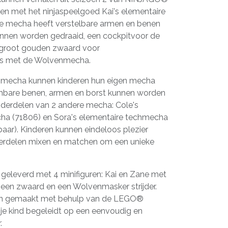
en met het ninjaspeelgoed Kai's elementaire
e mecha heeft verstelbare armen en benen
kunnen worden gedraaid, een cockpitvoor de
n groot gouden zwaard voor
ies met de Wolvenmecha.
 mecha kunnen kinderen hun eigen mecha
bare benen, armen en borst kunnen worden
erdelen van 2 andere mecha: Cole's
ha (71806) en Sora's elementaire techmecha
gbaar). Kinderen kunnen eindeloos plezier
derdelen mixen en matchen om een unieke
eleverd met 4 minifiguren: Kai en Zane met
 een zwaard en een Wolvenmasker strijder.
en gemaakt met behulp van de LEGO®
n je kind begeleidt op een eenvoudig en
.