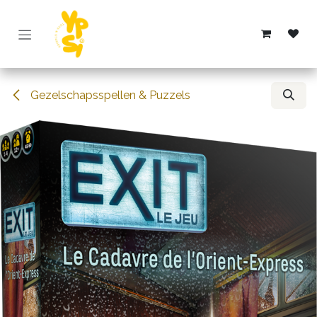
Overslaan naar inhoud
Gezelschapsspellen & Puzzels