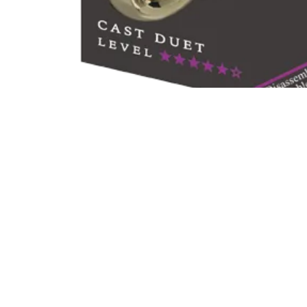
Welkom !
Volg
Startpagina
F