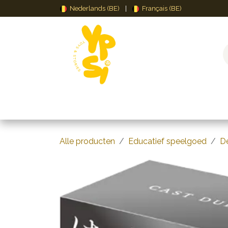
Overslaan naar inhoud
Nederlands (BE)
|
Français (BE)
Speelgoed
Puzzels & Spellen
Creat
Alle producten
Educatief speelgoed
D