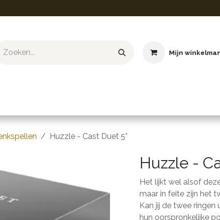
Mijn winkelma
ief & Hobby
Educatief & STEM
Knuffels
Boeken
enkspellen
Huzzle - Cast Duet 5*
Huzzle - Ca
Het lijkt wel alsof dez
maar in feite zijn het
Kan jij de twee ringen 
hun oorspronkelijke po