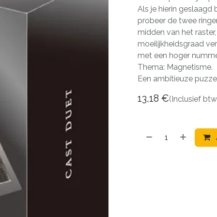
Als je hierin geslaagd
probeer de twee ringen
midden van het raster
moeilijkheidsgraad ve
met een hoger numme
Thema: Magnetisme.
Een ambitieuze puzze
13,18
€
(Inclusief btw