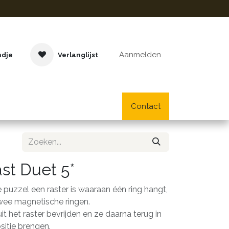
Aanmelden
ndje
Verlanglijst
Buitenspeelgoed
Cadeaus
Lifestyle
Contact
School- en bu
st Duet 5*
e puzzel een raster is waaraan één ring hangt,
 twee magnetische ringen.
uit het raster bevrijden en ze daarna terug in
sitie brengen.