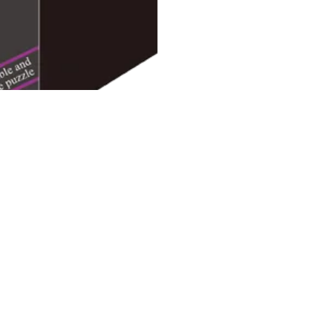
 ons
Neem contact met ons o
acebook
klantenservice@ypsi.be