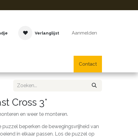
Aanmelden
ndje
Verlanglijst
Buitenspeelgoed
Cadeaus
Lifestyle
Contact
School- en bu
st Cross 3*
onteren en weer te monteren.
e puzzel beperken de bewegingsvrijheid van
loeiend in elkaar passen. Los de puzzel op