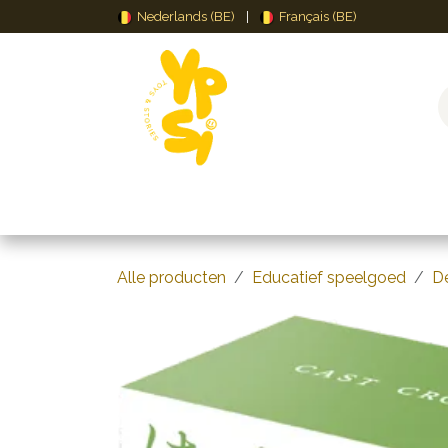
Overslaan naar inhoud
Nederlands (BE)
|
Français (BE)
Speelgoed
Puzzels & Spellen
Creat
Alle producten
Educatief speelgoed
D