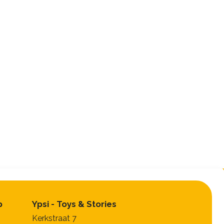
p
Ypsi - Toys & Stories
Kerkstraat 7