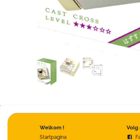
Welkom !
Volg
Startpagina
F