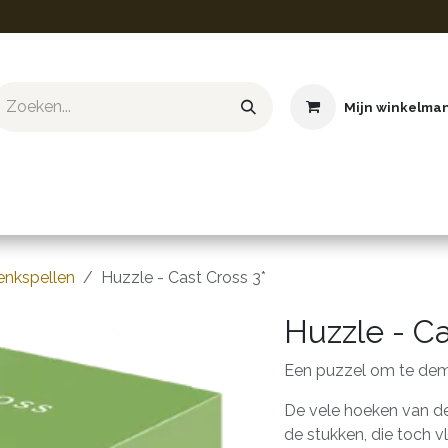
Mijn winkelma
ief & Hobby
Educatief & STEM
Knuffels
Boeken
enkspellen
Huzzle - Cast Cross 3*
Huzzle - Ca
Een puzzel om te dem
De vele hoeken van d
de stukken, die toch v