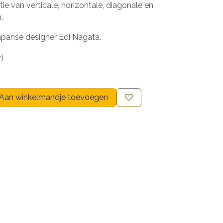
ie van verticale, horizontale, diagonale en
.
panse designer Edi Nagata.
w)
Aan winkelmandje toevoegen