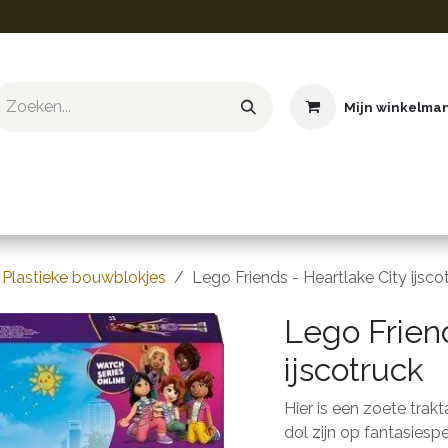
Mijn winkelma
ief & Hobby
Educatief & STEM
Knuffels
Boeken
Plastieke bouwblokjes
Lego Friends - Heartlake City ijsco
Lego Friend
ijscotruck
Hier is een zoete trakt
dol zijn op fantasiesp