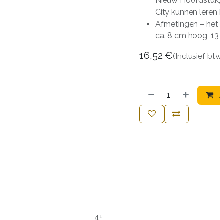
Nieuw Hoofdstuk,
City kunnen leren
Afmetingen – het 
ca. 8 cm hoog, 1
16,52
€
(Inclusief bt
4+