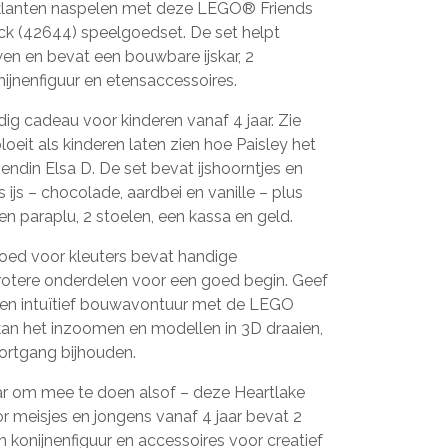
t klanten naspelen met deze LEGO® Friends
uck (42644) speelgoedset. De set helpt
wen en bevat een bouwbare ijskar, 2
ijnenfiguur en etensaccessoires.
ig cadeau voor kinderen vanaf 4 jaar. Zie
loeit als kinderen laten zien hoe Paisley het
riendin Elsa D. De set bevat ijshoorntjes en
 ijs – chocolade, aardbei en vanille – plus
een paraplu, 2 stoelen, een kassa en geld.
d voor kleuters bevat handige
rotere onderdelen voor een goed begin. Geef
 en intuïtief bouwavontuur met de LEGO
kan het inzoomen en modellen in 3D draaien,
ortgang bijhouden.
ar om mee te doen alsof – deze Heartlake
or meisjes en jongens vanaf 4 jaar bevat 2
n konijnenfiguur en accessoires voor creatief