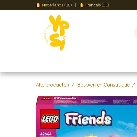
Overslaan naar inhoud
Nederlands (BE)
|
Français (BE)
Speelgoed
Puzzels & Spellen
Creat
Alle producten
Bouwen en Constructie