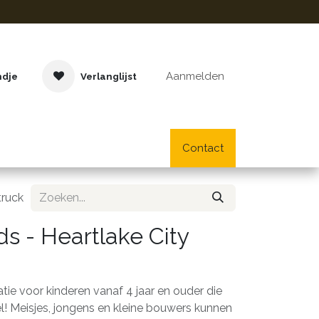
Aanmelden
ndje
Verlanglijst
Buitenspeelgoed
Cadeaus
Lifestyle
Contact
School- en bu
truck
s - Heartlake City
atie voor kinderen vanaf 4 jaar en ouder die
el! Meisjes, jongens en kleine bouwers kunnen