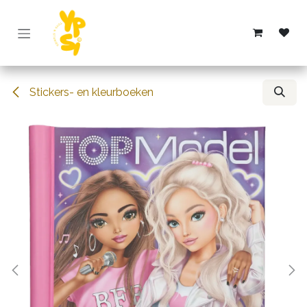
Overslaan naar inhoud
Stickers- en kleurboeken