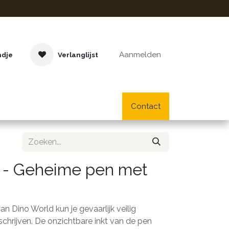
Aanmelden
ndje
Verlanglijst
Buitenspeelgoed
Cadeaus
Lifestyle
Contact
School- en bu
 - Geheime pen met
 Dino World kun je gevaarlijk veilig
chrijven. De onzichtbare inkt van de pen