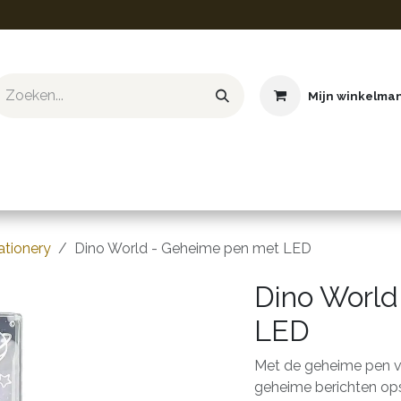
Mijn winkelma
ief & Hobby
Educatief & STEM
Knuffels
Boeken
ationery
Dino World - Geheime pen met LED
Dino World
LED
Met de geheime pen van
geheime berichten ops