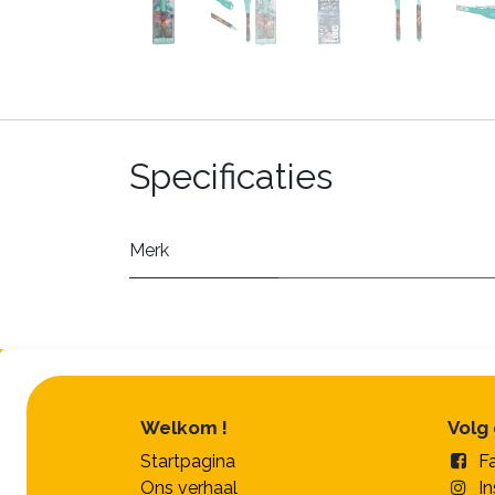
Specificaties
Merk
Welkom !
Volg
Startpagina
F
Ons verhaal
I