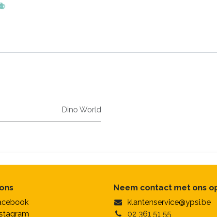
Dino World
 ons
Neem contact met ons o
acebook
klantenservice@ypsi.be
nstagram
02 361 51 55