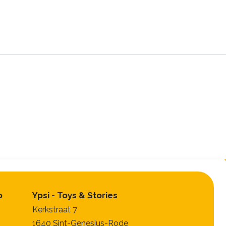
p
Ypsi - Toys & Stories
Kerkstraat 7
1640 Sint-Genesius-Rode