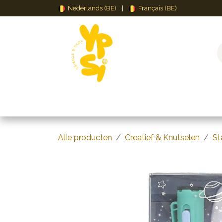
Overslaan naar inhoud
Nederlands (BE)
|
Français (BE)
Speelgoed
Puzzels & Spellen
Creat
Alle producten
Creatief & Knutselen
St