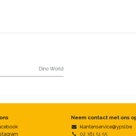
Dino World
 ons
Neem contact met ons o
acebook
klantenservice@ypsi.be
nstagram
02 361 51 55