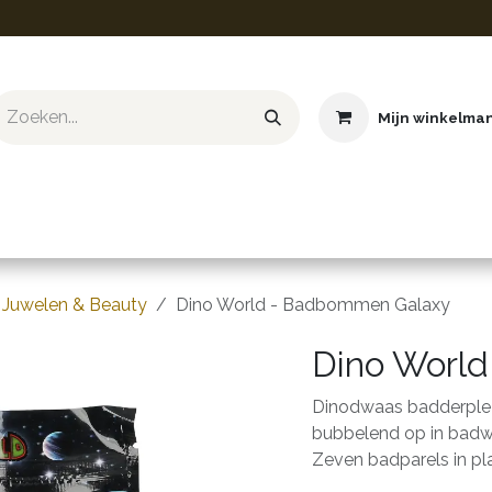
Mijn winkelma
ief & Hobby
Educatief & STEM
Knuffels
Boeken
Juwelen & Beauty
Dino World - Badbommen Galaxy
Dino Worl
Dinodwaas badderplezi
bubbelend op in badwat
Zeven badparels in pl