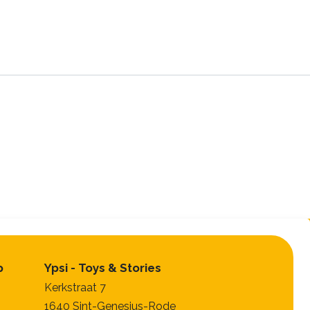
p
Ypsi - Toys & Stories
Kerkstraat 7
1640 Sint-Genesius-Rode