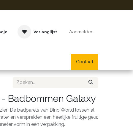
Aanmelden
ndje
Verlanglijst
Buitenspeelgoed
Cadeaus
Lifestyle
Contact
School- en bu
d - Badbommen Galaxy
er! De badparels van Dino World lossen al
er en verspreiden een heerlijke fruitige geur.
anetenvorm in een verpakking.