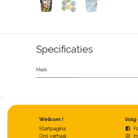
Specificaties
Merk
Welkom !
Volg
Startpagina
F
Ons verhaal
I