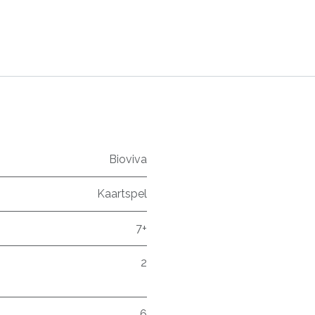
Bioviva
Kaartspel
7+
2
6