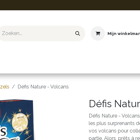
Mijn winkelma
ief & Hobby
Educatief & STEM
Knuffels
Boeken
zels
Défis Nature - Volcans
Défis Natur
Défis Nature - Volcan
les plus surprenants de
vos volcans pour colle
partie. Alors, prêts à re