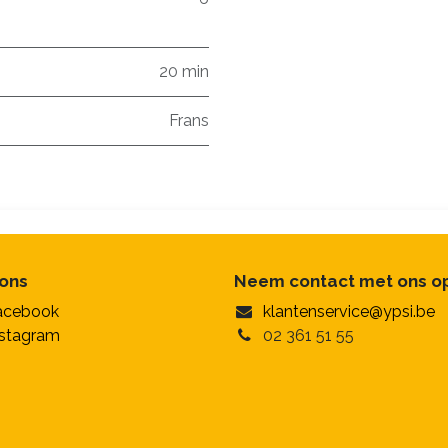
20 min
Frans
 ons
Neem contact met ons o
acebook
klantenservice@ypsi.be
nstagram
02 361 51 55