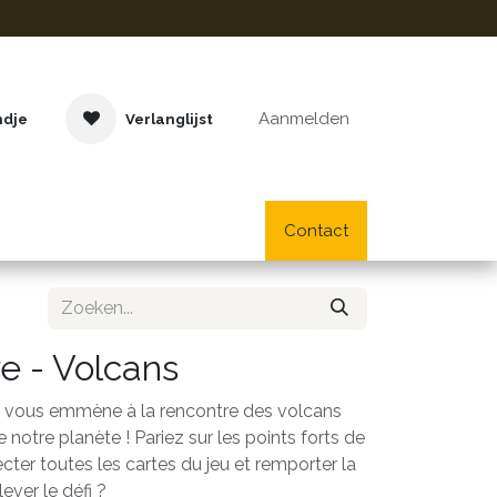
Aanmelden
ndje
Verlanglijst
Buitenspeelgoed
Cadeaus
Lifestyle
Contact
School- en bu
e - Volcans
s vous emmène à la rencontre des volcans
 notre planète ! Pariez sur les points forts de
cter toutes les cartes du jeu et remporter la
lever le défi ?