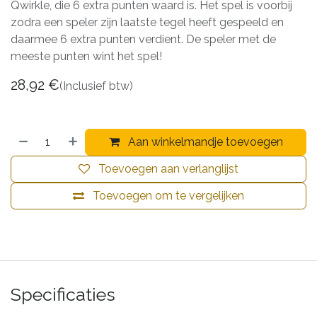
Qwirkle, die 6 extra punten waard is. Het spel is voorbij
zodra een speler zijn laatste tegel heeft gespeeld en
daarmee 6 extra punten verdient. De speler met de
meeste punten wint het spel!
28,92
€
(Inclusief btw)
Aan winkelmandje toevoegen
Toevoegen aan verlanglijst
Toevoegen om te vergelijken
Specificaties