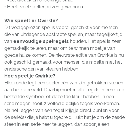
• Heeft veel spellenprijzen gewonnen
Wie speelt er Qwirkle?
Dit veelgeprezen spel is vooral geschikt voor mensen
die van uitdagende abstracte spellen, maar tegelijkertijd
van
eenvoudige spelregels
houden. Het spel is zeer
gemakkelijk te leren, maar om te winnen moet je van
goede huize komen. De nieuwste editie van Qwirkle is nu
ook geschikt gemaakt voor mensen die moeite met het
onderscheiden van kleuren hebben!
Hoe speel je Qwirkle?
Elke ronde legt een speler één van zijn getrokken stenen
aan het speelveld. Daarbij moeten alle tegels in een serie
hetzelfde symbool of dezelfde kleur hebben. In een
serie mogen nooit 2 volledig gelijke tegels voorkomen.
Na het leggen van een tegel krijg je direct punten voor
de serie(s) die je hebt uitgebreid. Lukt het je om de zesde
steen in een serie neer te leggen, dan scoor je een