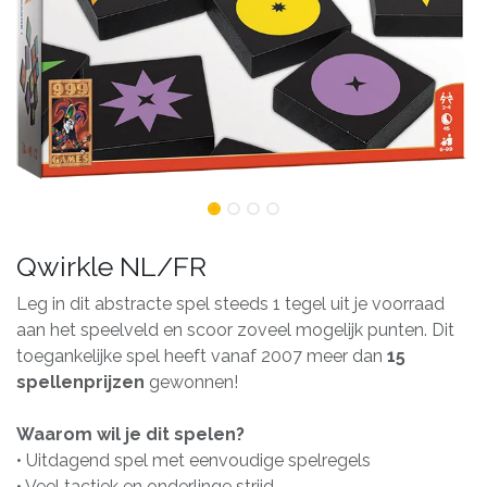
Qwirkle NL/FR
Leg in dit abstracte spel steeds 1 tegel uit je voorraad
aan het speelveld en scoor zoveel mogelijk punten. Dit
toegankelijke spel heeft vanaf 2007 meer dan
15
spellenprijzen
gewonnen!
Waarom wil je dit spelen?
• Uitdagend spel met eenvoudige spelregels
• Veel tactiek en onderlinge strijd