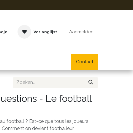
Aanmelden
ndje
Verlanglijst
Buitenspeelgoed
Cadeaus
Lifestyle
Contact
School- en bu
questions - Le football
u football ? Est-ce que tous les joueurs
? Comment on devient footballeur