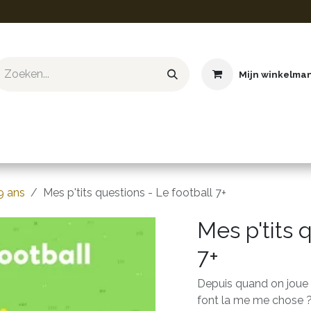
Mijn winkelma
ief & Hobby
Educatief & STEM
Knuffels
Boeken
9 ans
Mes p'tits questions - Le football 7+
Mes p'tits 
7+
Depuis quand on joue a
font la me me chose 