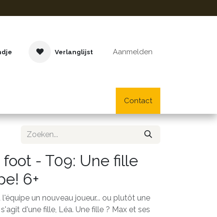
Aanmelden
ndje
Verlanglijst
Buitenspeelgoed
Cadeaus
Lifestyle
Contact
School- en bu
foot - T09: Une fille
pe! 6+
 l'équipe un nouveau joueur... ou plutôt une
s'agit d'une fille, Léa. Une fille ? Max et ses