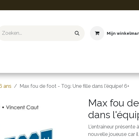
Mijn winkelma
ief & Hobby
Educatief & STEM
Knuffels
Boeken
6 ans
Max fou de foot - T09: Une fille dans l'équipe! 6+
Max fou de 
dans l'équi
L'entraîneur présente à
nouvelle joueuse car il 