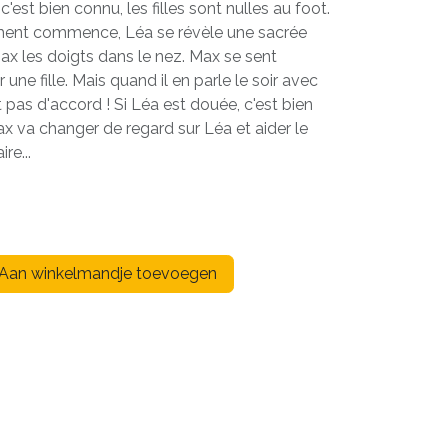
c'est bien connu, les filles sont nulles au foot.
ement commence, Léa se révèle une sacrée
Max les doigts dans le nez. Max se sent
 une fille. Mais quand il en parle le soir avec
t pas d'accord ! Si Léa est douée, c'est bien
ax va changer de regard sur Léa et aider le
re...
)
Aan winkelmandje toevoegen