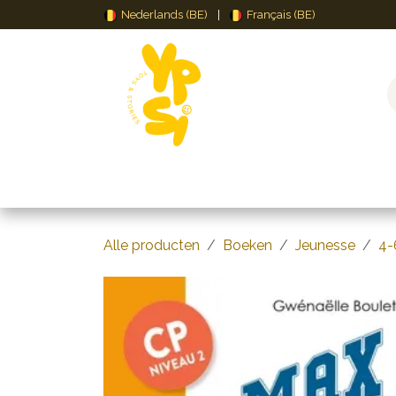
Overslaan naar inhoud
Nederlands (BE)
|
Français (BE)
Speelgoed
Puzzels & Spellen
Creat
Alle producten
Boeken
Jeunesse
4-