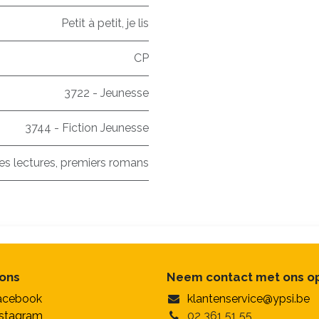
Petit à petit, je lis
CP
3722 - Jeunesse
3744 - Fiction Jeunesse
es lectures, premiers romans
 ons
Neem contact met ons o
acebook
klantenservice@ypsi.be
nstagram
02 361 51 55