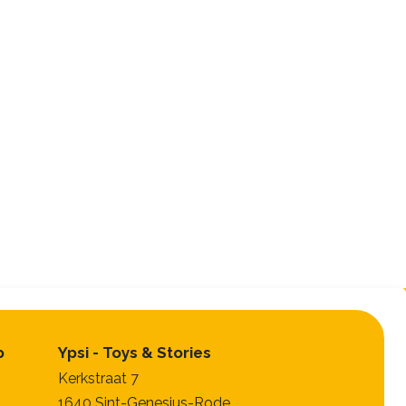
p
Ypsi - Toys & Stories
Kerkstraat 7
1640 Sint-Genesius-Rode