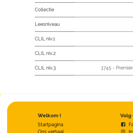
Collectie
Leesniveau
CLIL niv.1
CLIL niv.2
CLIL niv.3
3745 - Premièr
Welkom !
Volg
Startpagina
F
Ons verhaal
I