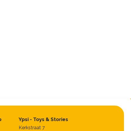
p
Ypsi - Toys & Stories
Kerkstraat 7