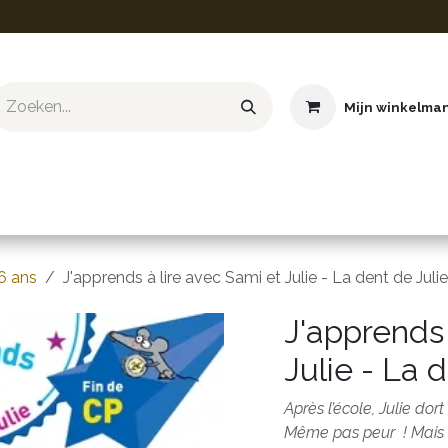
Mijn winkelma
ief & Hobby
Educatief & STEM
Knuffels
Boeken
6 ans
J'apprends à lire avec Sami et Julie - La dent de Julie
J'apprends 
Julie - La 
Après l’école, Julie dor
Même pas peur ! Mais 