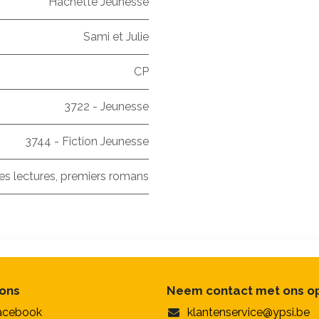
Hachette Jeunesse
Sami et Julie
CP
3722 - Jeunesse
3744 - Fiction Jeunesse
es lectures, premiers romans
 ons
Neem contact met ons o
acebook
klantenservice@ypsi.be