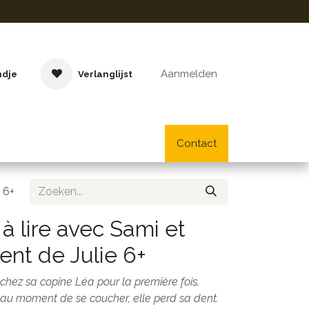
Aanmelden
ndje
Verlanglijst
Buitenspeelgoed
Cadeaus
Lifestyle
Contact
School- en bu
 6+
à lire avec Sami et
dent de Julie 6+
t chez sa copine Léa pour la première fois.
au moment de se coucher, elle perd sa dent.