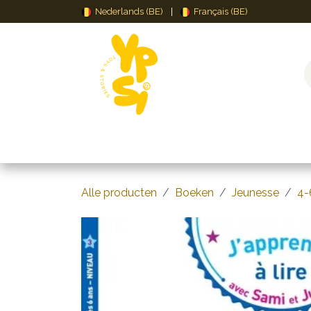
Overslaan naar inhoud
Nederlands (BE)
|
Français (BE)
Speelgoed
Puzzels & Spellen
Creat
Alle producten
Boeken
Jeunesse
4-