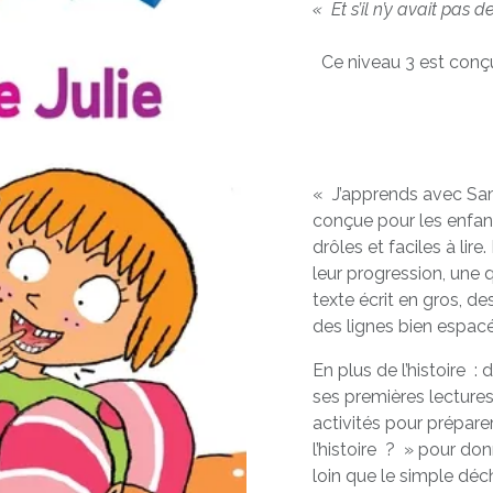
« Et s’il n’y avait pas 
Ce niveau 3 est conçu 
« J’apprends avec Sam
conçue pour les enfant
drôles et faciles à li
leur progression, une q
texte écrit en gros, d
des lignes bien espac
En plus de l’histoire 
ses premières lectures
activités pour préparer
l’histoire ? » pour don
loin que le simple déc