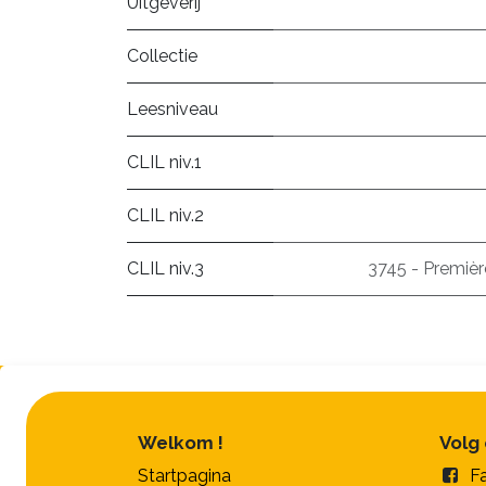
Uitgeverij
Collectie
Leesniveau
CLIL niv.1
CLIL niv.2
CLIL niv.3
3745 - Premièr
Welkom !
Volg
Startpagina
F