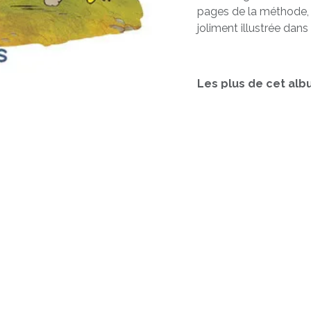
pages de la méthode, 
joliment illustrée dans
Les plus de cet alb
Une histoire courte, fa
Un solide contenu péd
présentation des " perso
pour terminer l'ouvrage
3,30
€
(Inclusief btw)