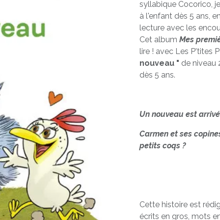
syllabique Cocorico, je
à l'enfant dès 5 ans, en
lecture avec les enco
Cet album
Mes premiè
lire ! avec Les P'tites
nouveau "
de niveau 2
dès 5 ans.
Un nouveau est arrivé 
Carmen et ses copines
petits coqs ?
Cette histoire est réd
écrits en gros, mots 