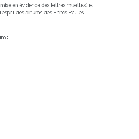
mise en évidence des lettres muettes) et
 l'esprit des albums des P'tites Poules.
um :
cile à comprendre, pleine d'espièglerie.
agogique complémentaire à l'histoire :
nnages ", " les mots de l'histoire ", un jeu
...
Aan winkelmandje toevoegen