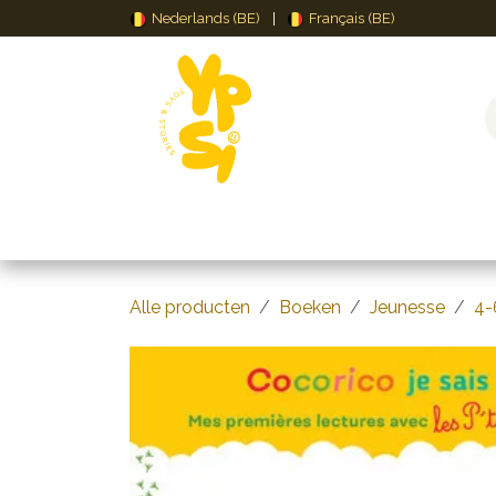
Overslaan naar inhoud
Nederlands (BE)
|
Français (BE)
Speelgoed
Puzzels & Spellen
Creat
Alle producten
Boeken
Jeunesse
4-