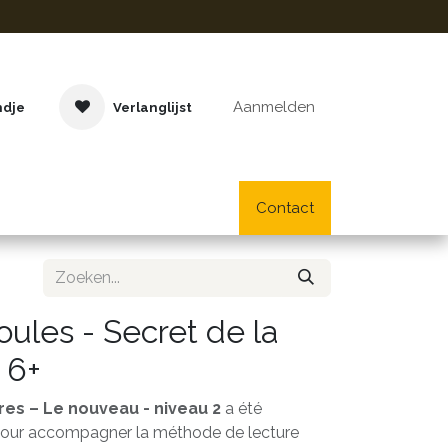
Aanmelden
ndje
Verlanglijst
Buitenspeelgoed
Cadeaus
Lifestyle
Contact
School- en bu
Poules - Secret de la
 6+
es – Le nouveau - niveau 2
a été
our accompagner la méthode de lecture