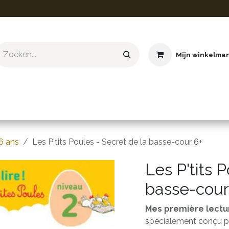
Mijn winkelma
ief & Hobby
Educatief & STEM
Knuffels
Boeken
6 ans
Les P'tits Poules - Secret de la basse-cour 6+
Les P'tits 
basse-cour
Mes première lectur
spécialement conçu p