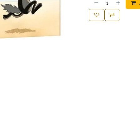
Auzou
5+
104