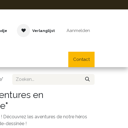
Aanmelden
ndje
Verlanglijst
Buitenspeelgoed
Cadeaus
Lifestyle
Contact
School- en bu
e"
ventures en
e"
! Découvrez les aventures de notre héros
e-dessinée !