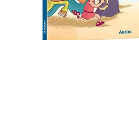
Specificaties
Uitgeverij
Leeftijd
Aantal pagina's