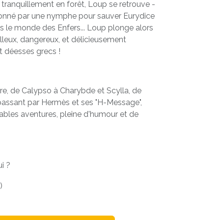
 tranquillement en forêt, Loup se retrouve -
sionné par une nymphe pour sauver Eurydice
s le monde des Enfers... Loup plonge alors
leux, dangereux, et délicieusement
t déesses grecs !
e, de Calypso à Charybde et Scylla, de
passant par Hermès et ses "H-Message",
ables aventures, pleine d'humour et de
i ?
)