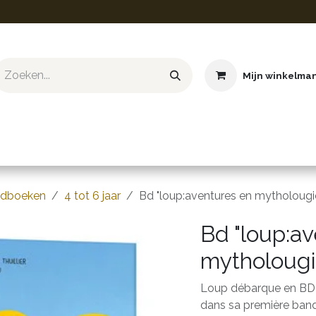
Mijn winkelma
ief & Hobby
Educatief & STEM
Knuffels
Boeken
gdboeken
4 tot 6 jaar
Bd "loup:aventures en mytholougi
Bd "loup:a
mytholougi
Loup débarque en BD 
dans sa première band